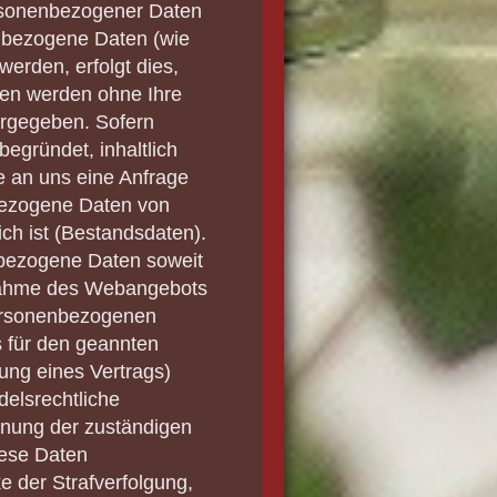
rsonenbezogener Daten
nbezogene Daten (wie
erden, erfolgt dies,
aten werden ohne Ihre
ergegeben. Sofern
egründet, inhaltlich
e an uns eine Anfrage
bezogene Daten von
ich ist (Bestandsdaten).
nbezogene Daten soweit
chnahme des Webangebots
personenbezogenen
s für den geannten
ung eines Vertrags)
delsrechtliche
dnung der zuständigen
diese Daten
e der Strafverfolgung,